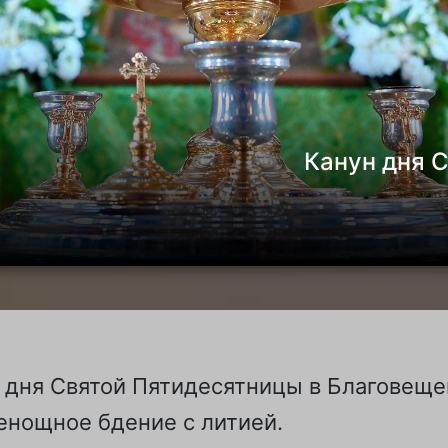
Канун дня 
ун дня Святой Пятидесятницы в Благове
енощное бдение с литией.