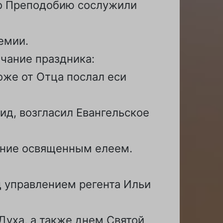
го Преподобию сослужили
емии.
чание праздника:
оже от Отца послал еси
ид, возгласил Евангельское
ание освященным елеем.
 управлением регента Ильи
уха, а также днем Святой