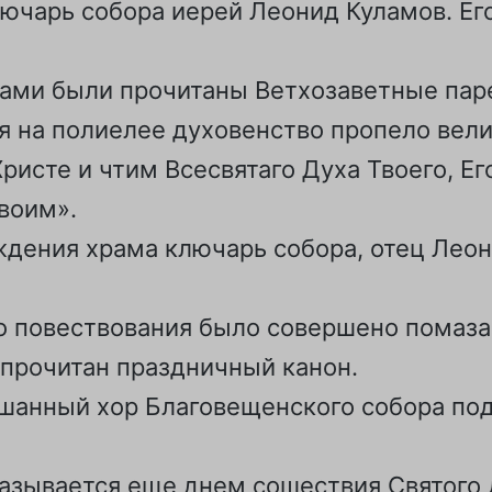
лючарь собора иерей Леонид Куламов. Е
нами были прочитаны Ветхозаветные пар
 на полиелее духовенство пропело вели
ристе и чтим Всесвятаго Духа Твоего, Ег
воим».
дения храма ключарь собора, отец Леон
го повествования было совершено помаз
прочитан праздничный канон.
шанный хор Благовещенского собора под
зывается еще днем сошествия Святого Д