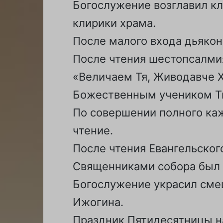
Богослужение возглавил к
клирики храма.
После малого входа дьяко
После чтения шестопсалмия
«Величаем Тя, Живодавче Х
Божественным учеником Т
По совершении полного каж
чтение.
После чтения Евангельско
Священниками собора был 
Богослужение украсил сме
Ижогина.
Праздник Пятидесятницы на