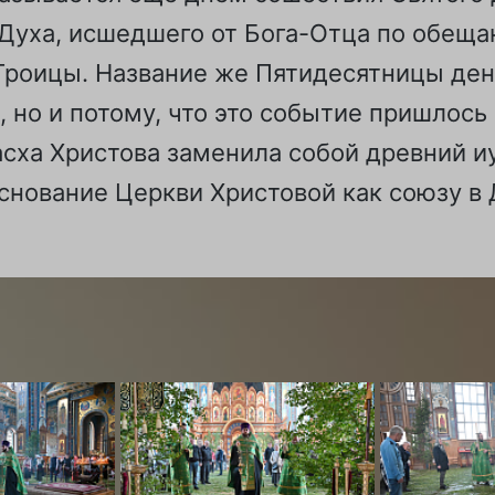
 Духа, исшедшего от Бога-Отца по обещ
Троицы. Название же Пятидесятницы день
, но и потому, что это событие пришлось
асха Христова заменила собой древний иу
нование Церкви Христовой как союзу в 