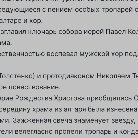
редующиеся с пением особых тропарей с
лтаре и хор.
зглавил ключарь собора иерей Павел Кол
ама.
ественностью воспевал мужской хор под
олстенко) и протодиаконом Николаем Т
ое повествование.
ерие Рождества Христова приобщились С
 середину храма из алтаря была изнесена
ми. Зажженная свеча знаменует звезду,
ли велегласно пропели тропарь и конда