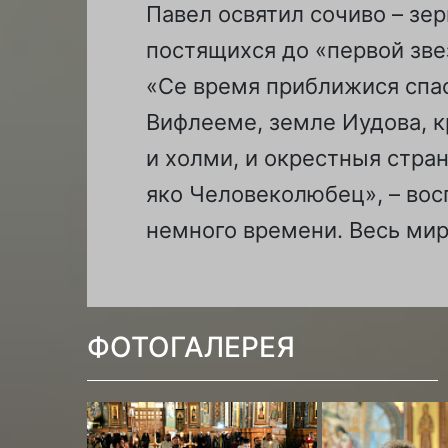
Павел освятил сочиво – зе
постящихся до «первой зве
«Се время приближися спас
Вифлееме, земле Иудова, кр
и холми, и окрестныя стран
яко Человеколюбец», – вос
немного времени. Весь ми
ФОТОГАЛЕРЕЯ