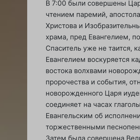
В 7:00 были совершены Цар
чтением паремий, апостол
Христова и Изобразительны
храма, пред Евангелием, п
Спаситель уже не таится, к
Евангелием воскуряется к
востока волхвами новорожд
пророчества и события, от
новорожденного Царя иудей
соединяет на часах глагол
Евангельским об исполнен
торжественными песнопен
Затем была совершена Вели