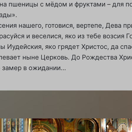
рна пшеницы с мёдом и фруктами – для 
зды».
ения нашего, готовися, вертепе, Дева п
асуйся и веселися, яко из тебе возсия 
ы Иудейския, яко грядет Христос, да спа
певает ныне Церковь. До Рождества Хри
р замер в ожидании…