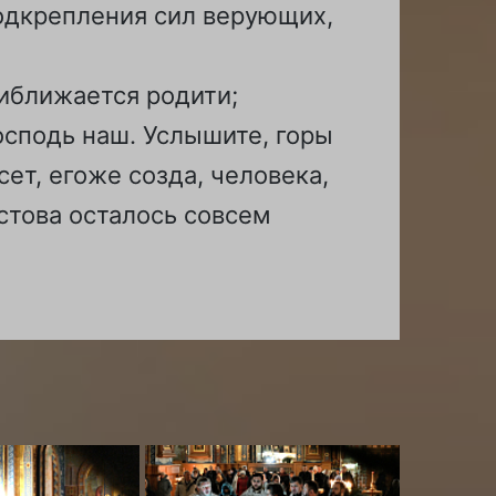
подкрепления сил верующих,
риближается родити;
Господь наш. Услышите, горы
сет, егоже созда, человека,
стова осталось совсем