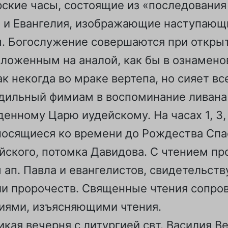
ские часы, состоящие из «последования
а и Евангелия, изображающие наступающ
. Богослужение совершаются при открыт
оложенным на аналой, как бы в ознаменов
ак некогда во мраке вертепа, но сияет в
адильный фимиам в воспоминание ливана
енному Царю иудейскому. На часах 1, 3,
носящиеся ко времени до Рождества Спа
ского, потомка Давидова. С чтением пр
ы ап. Павла и евангелистов, свидетельст
ии пророчеств. Священные чтения сопр
иями, изъясняющими чтения.
кая вечерня с литургией свт. Василия В