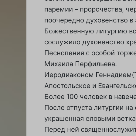
паремии – пророчества, че
поочередно духовенство в а
Божественную литургию во
сослужило духовенство хр
Песнопения с особой торж
Михаила Перфильева.
Иеродиаконом Геннадием(Т
Апостольское и Евангельск
Более 100 человек в навеч
После отпуста литургии на
украшенная еловыми ветка
Перед ней священнослужите