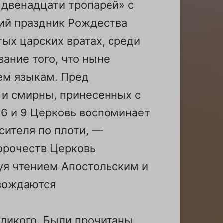
 двенадцати тропарей» с
ий праздник Рождества
ых царских вратах, среди
ание того, что ныне
сем языкам. Пред
 и смирны, принесенных с
 6 и 9 Церковь воспоминает
сителя по плоти, —
орочеств Церковь
вуя чтением Апостольским и
овождаются
еликого. Были прочитаны