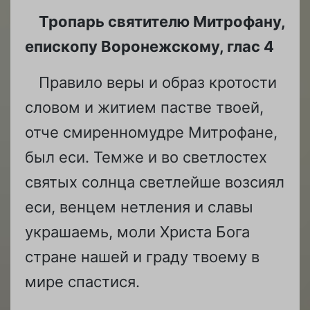
Тропарь святителю Митрофану,
епископу Воронежскому, глас 4
Правило веры и образ кротости
словом и житием пастве твоей,
отче смиренномудре Митрофане,
был еси. Темже и во светлостех
святых солнца светлейше возсиял
еси, венцем нетления и славы
украшаемь, моли Христа Бога
стране нашей и граду твоему в
мире спастися.