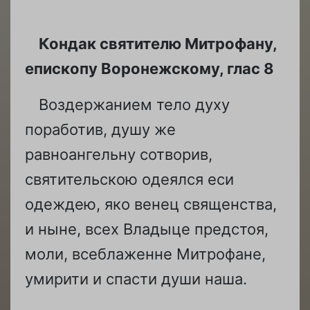
Кондак святителю Митрофану,
епископу Воронежскому, глас 8
Воздержанием тело духу
поработив, душу же
равноангельну сотворив,
святительскою одеялся еси
одеждею, яко венец священства,
и ныне, всех Владыце предстоя,
моли, всеблаженне Митрофане,
умирити и спасти души наша.