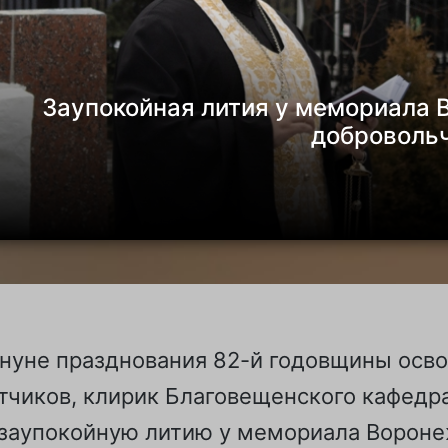
Заупокойная лития у мемориала
доброволь
кануне празднования 82-й годовщины ос
тчиков, клирик Благовещенского кафедр
 заупокойную литию у мемориала Ворон