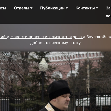
нсы
Отделы
Публикации
Контакты
За
по
кий
Новости просветительского отдела
Заупокойна
добровольческому полку